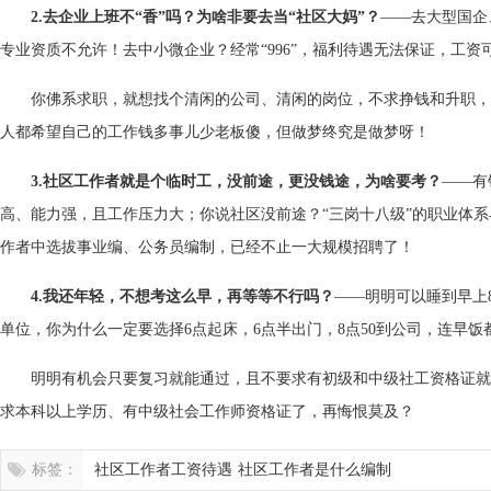
2.去企业上班不“香”吗？为啥非要去当“社区大妈”？
——去大型国企
专业资质不允许！去中小微企业？经常“996”，福利待遇无法保证，工资
你佛系求职，就想找个清闲的公司、清闲的岗位，不求挣钱和升职，
人都希望自己的工作钱多事儿少老板傻，但做梦终究是做梦呀！
3.社区工作者就是个临时工，没前途，更没钱途，为啥要考？
——有
高、能力强，且工作压力大；你说社区没前途？“三岗十八级”的职业体
作者中选拔事业编、公务员编制，已经不止一大规模招聘了！
4.我还年轻，不想考这么早，再等等不行吗？
——明明可以睡到早上8
单位，你为什么一定要选择6点起床，6点半出门，8点50到公司，连早
明明有机会只要复习就能通过，且不要求有初级和中级社工资格证就
求本科以上学历、有中级社会工作师资格证了，再悔恨莫及？
标签：
社区工作者工资待遇
社区工作者是什么编制