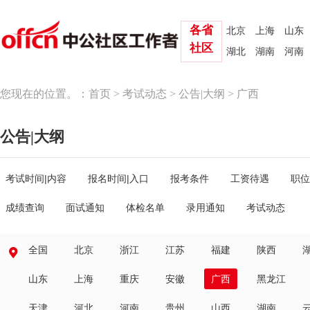
各省
北京
上海
山东
社区
湖北
湖南
河南
您现在的位置。：
首页
>
考试动态
>
公告|大纲
> 广西
公告|大纲
考试时间|内容
报名时间|入口
报考条件
工资待遇
职位
成绩查询
面试通知
体检名单
录用通知
考试动态
全国
北京
浙江
江苏
福建
陕西
山东
上海
重庆
安徽
广西
黑龙江
天津
河北
河南
贵州
山西
湖南