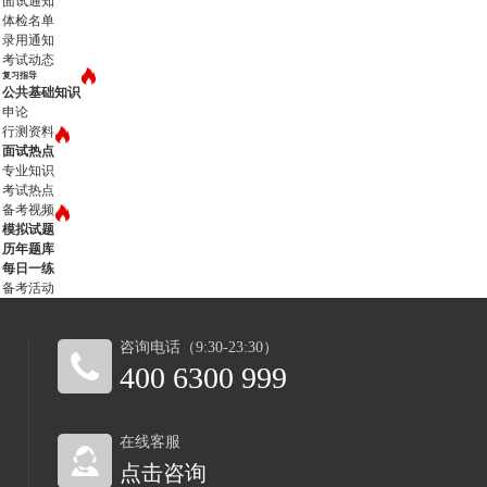
面试通知
体检名单
录用通知
考试动态
复习指导
公共基础知识
申论
行测资料
面试热点
专业知识
考试热点
备考视频
模拟试题
历年题库
每日一练
备考活动
咨询电话（9:30-23:30）
400 6300 999
在线客服
点击咨询