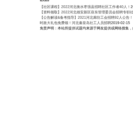
相关推荐
【社区课程】2022河北衡水枣强县招聘社区工作者40人！
2
【资料领取】2022河北雄安新区容东管理委员会招聘专职
【公告解读&备考指导】2021河北廊坊工会招聘92人公告
时政大礼包免费领！河北秦皇岛社工人员招聘
2019-02-15
免责声明：本站所提供试题均来源于网友提供或网络搜集，