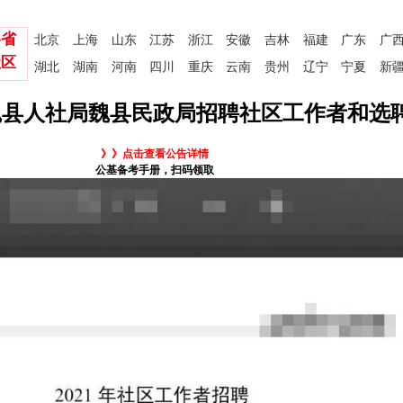
各省
北京
上海
山东
江苏
浙江
安徽
吉林
福建
广东
广
社区
湖北
湖南
河南
四川
重庆
云南
贵州
辽宁
宁夏
新
郸魏县人社局魏县民政局招聘社区工作者和选
》》点击查看公告详情
公基备考手册，扫码领取