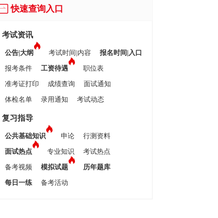
快速查询入口
考试资讯
公告|大纲
考试时间|内容
报名时间|入口
报考条件
工资待遇
职位表
准考证打印
成绩查询
面试通知
体检名单
录用通知
考试动态
复习指导
公共基础知识
申论
行测资料
面试热点
专业知识
考试热点
备考视频
模拟试题
历年题库
每日一练
备考活动