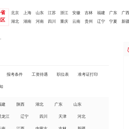
各省
北京
上海
山东
江苏
浙江
安徽
吉林
福建
广东
广
社区
湖北
湖南
河南
四川
重庆
云南
贵州
辽宁
宁夏
新
>
报考条件
工资待遇
职位表
准考证打印
知
福建
陕西
湖北
广东
山东
黑龙江
辽宁
四川
天津
河北
云南
江西
内蒙古
吉林
新疆