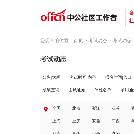
您现在的位置：
首页
>
考试动态
>
考试动态
考试动态
公告|大纲
考试时间|内容
报名时间|入口
成绩查询
面试通知
体检名单
录用通
全国
北京
浙江
江苏
上海
重庆
安徽
广西
河南
贵州
山西
湖南