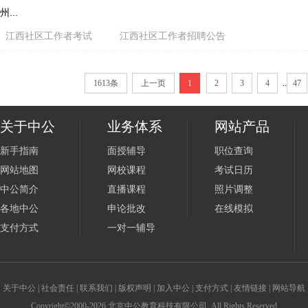
州...
江西社区工作者考试
江西社区工作者招聘公告
1613条
上一页
1
2
3
4
..
47
关于中公
业务体系
网站产品
新手指南
面授辅导
职位查询
网站地图
网校课程
考试日历
中公简介
直播课程
照片调整
各地中公
申论批改
在线模拟
支付方式
一对一辅导
关于中公
|
社会责任
|
联系我们
|
版权声明
|
加入中公
|
支付方式
|
友情链接
|
网站导航
Copyright©2000-2026 北京中公教育科技有限公司 .All Rights Reserved