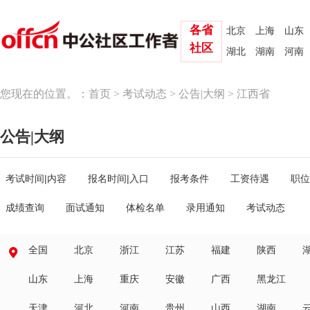
各省
北京
上海
山东
社区
湖北
湖南
河南
您现在的位置。：
首页
>
考试动态
>
公告|大纲
> 江西省
公告|大纲
考试时间|内容
报名时间|入口
报考条件
工资待遇
职位
成绩查询
面试通知
体检名单
录用通知
考试动态
全国
北京
浙江
江苏
福建
陕西
山东
上海
重庆
安徽
广西
黑龙江
天津
河北
河南
贵州
山西
湖南