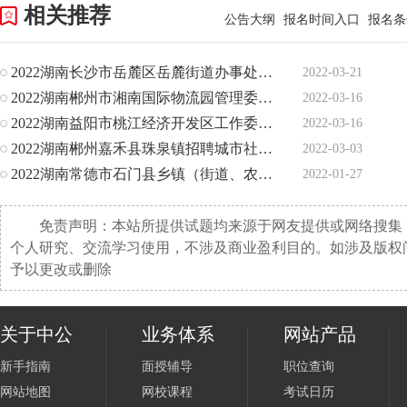
相关推荐
公告大纲
报名时间入口
报名条
2022湖南长沙市岳麓区岳麓街道办事处招聘8人公告
2022-03-21
2022湖南郴州市湘南国际物流园管理委员会招聘9人公告
2022-03-16
2022湖南益阳市桃江经济开发区工作委员会招聘两新组织专职党
2022-03-16
2022湖南郴州嘉禾县珠泉镇招聘城市社区网格化管理信息员130
2022-03-03
2022湖南常德市石门县乡镇（街道、农林场）社会工作服务站招
2022-01-27
免责声明：本站所提供试题均来源于网友提供或网络搜集
个人研究、交流学习使用，不涉及商业盈利目的。如涉及版权
予以更改或删除
关于中公
业务体系
网站产品
新手指南
面授辅导
职位查询
网站地图
网校课程
考试日历