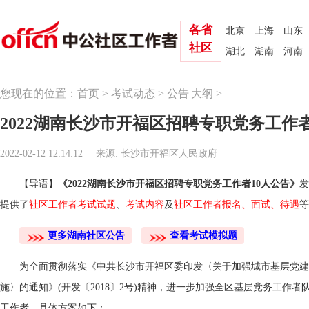
各省
北京
上海
山东
社区
湖北
湖南
河南
您现在的位置：
首页
>
考试动态
>
公告|大纲
>
2022湖南长沙市开福区招聘专职党务工作者
2022-02-12 12:14:12
来源: 长沙市开福区人民政府
【导语】
《2022湖南长沙市开福区招聘专职党务工作者10人公告》
发
提供了
社区工作者考试试题
、
考试内容
及
社区工作者报名
、
面试
、
待遇
等
更多湖南社区公告
查看考试模拟题
为全面贯彻落实《中共长沙市开福区委印发〈关于加强城市基层党建
施〉的通知》(开发〔2018〕2号)精神，进一步加强全区基层党务工作
工作者。具体方案如下：