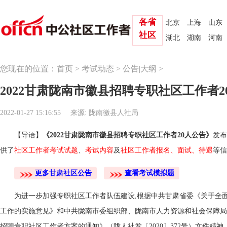
各省
北京
上海
山东
社区
湖北
湖南
河南
您现在的位置：
首页
>
考试动态
>
公告|大纲
>
2022甘肃陇南市徽县招聘专职社区工作者2
2022-01-27 15:16:55
来源: 陇南徽县人社局
【导语】
《2022甘肃陇南市徽县招聘专职社区工作者20人公告》
发布
供了
社区工作者考试试题
、
考试内容
及
社区工作者报名
、
面试
、
待遇
等信
更多甘肃社区公告
查看考试模拟题
为进一步加强专职社区工作者队伍建设,根据中共甘肃省委《关于全
工作的实施意见》和中共陇南市委组织部、陇南市人力资源和社会保障局《
招聘专职社区工作者方案的通知》（陇人社发〔2020〕372号）文件精