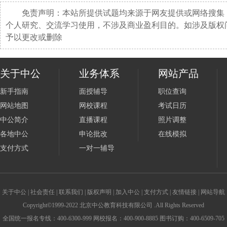
免责声明：本站所提供试题均来源于网友提供或网络搜集
个人研究、交流学习使用，不涉及商业盈利目的。如涉及版权
予以更改或删除
关于中公
业务体系
网站产品
新手指南
面授辅导
职位查询
网站地图
网校课程
考试日历
中公简介
直播课程
照片调整
各地中公
申论批改
在线模拟
支付方式
一对一辅导
关于中公
|
社会责任
|
联系我们
|
版权声明
|
加入中公
|
支付方式
|
友情链接
|
网站导航
Copyright©1999-2022 北京中公教育科技有限公司 .All Rights Reserved
全国统一报名专线：400-6300-999 网校报名：400-900-8885 图书订购：400-6509-705