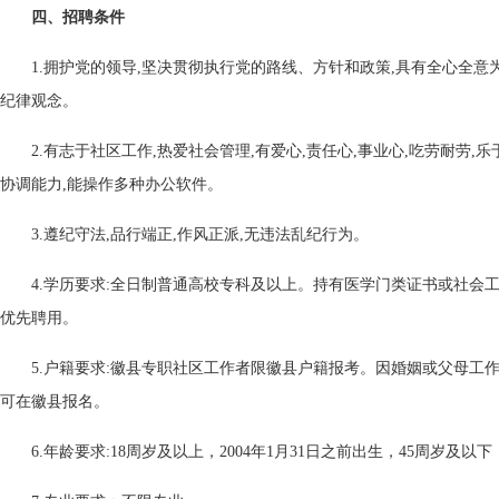
四、招聘条件
1.拥护党的领导,坚决贯彻执行党的路线、方针和政策,具有全心全
纪律观念。
2.有志于社区工作,热爱社会管理,有爱心,责任心,事业心,吃劳耐劳,
协调能力,能操作多种办公软件。
3.遵纪守法,品行端正,作风正派,无违法乱纪行为。
4.学历要求:全日制普通高校专科及以上。持有医学门类证书或社会
优先聘用。
5.户籍要求:徽县专职社区工作者限徽县户籍报考。因婚姻或父母工
可在徽县报名。
6.年龄要求:18周岁及以上，2004年1月31日之前出生，45周岁及以下