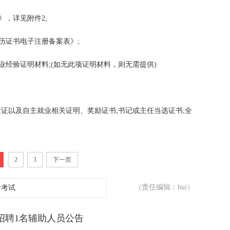
》，详见附件2;
历证书电子注册备案表》;
业经验证明材料;(如无此项证明材料，则无需提供)
业证以及自主就业相关证明、奖励证书;书记或主任当选证书;全
2
3
下一页
（责任编辑：hui）
者考试
街招聘1名辅助人员公告