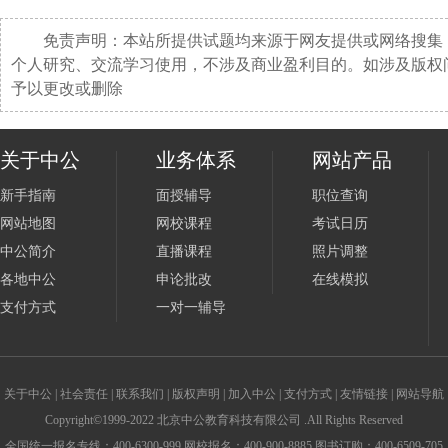
免责声明：本站所提供试题均来源于网友提供或网络搜集
个人研究、交流学习使用，不涉及商业盈利目的。如涉及版权
予以更改或删除
关于中公
业务体系
网站产品
新手指南
面授辅导
职位查询
网站地图
网校课程
考试日历
中公简介
直播课程
照片调整
各地中公
申论批改
在线模拟
支付方式
一对一辅导
关于中公
|
社会责任
|
联系我们
|
版权声明
|
加入中公
|
支付方式
|
友情链接
|
网站导航
Copyright©1999-2022 北京中公教育科技有限公司 .All Rights Reserved
全国统一报名专线：400-6300-999 网校报名：400-900-8885 图书订购：400-6509-705