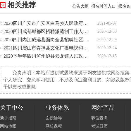
相关推荐
公告大纲
报名时间入口
报名条
2020四川广安市广安区白马乡人民政府面向社会招聘1人公告
2021-01-07
2020四川成都郫都区招聘派遣制工作人员2人公告（便民服务中
2020-12-30
2020四川内江威远县面向全县招聘社区专职工作者25人公告
2020-12-29
2021四川眉山市青神县文化广播电视和旅游局“三区计划”文化
2020-12-24
2020下半年四川泸州泸县云龙镇人民政府办公室招聘临聘人员2
2020-12-18
免责声明：本站所提供试题均来源于网友提供或网络搜集
个人研究、交流学习使用，不涉及商业盈利目的。如涉及版权
予以更改或删除
关于中公
业务体系
网站产品
新手指南
面授辅导
职位查询
网站地图
网校课程
考试日历