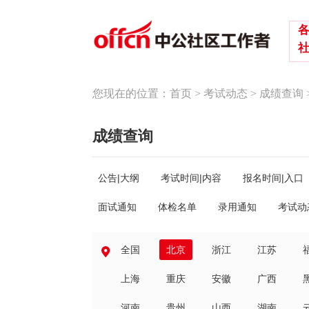
您现在的位置：
首页
>
考试动态
>
成绩查询
成绩查询
公告|大纲
考试时间|内容
报名时间|入口
面试通知
体检名单
录用通知
考试动
全国
北京
浙江
江苏
上海
重庆
安徽
广西
河南
贵州
山西
湖南