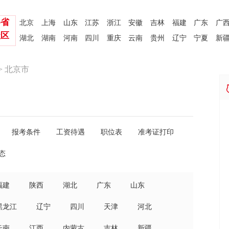
各省
北京
上海
山东
江苏
浙江
安徽
吉林
福建
广东
广
社区
湖北
湖南
河南
四川
重庆
云南
贵州
辽宁
宁夏
新
> 北京市
报考条件
工资待遇
职位表
准考证打印
态
福建
陕西
湖北
广东
山东
黑龙江
辽宁
四川
天津
河北
云南
江西
内蒙古
吉林
新疆