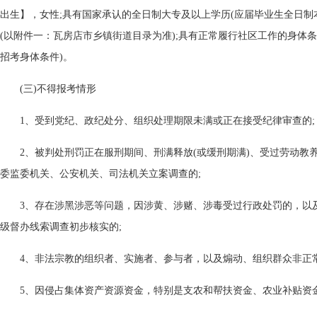
出生】，女性;具有国家承认的全日制大专及以上学历(应届毕业生全日制
(以附件一：瓦房店市乡镇街道目录为准);具有正常履行社区工作的身体
招考身体条件)。
(三)不得报考情形
1、受到党纪、政纪处分、组织处理期限未满或正在接受纪律审查的;
2、被判处刑罚正在服刑期间、刑满释放(或缓刑期满)、受过劳动教
委监委机关、公安机关、司法机关立案调查的;
3、存在涉黑涉恶等问题，因涉黄、涉赌、涉毒受过行政处罚的，以
级督办线索调查初步核实的;
4、非法宗教的组织者、实施者、参与者，以及煽动、组织群众非正
5、因侵占集体资产资源资金，特别是支农和帮扶资金、农业补贴资