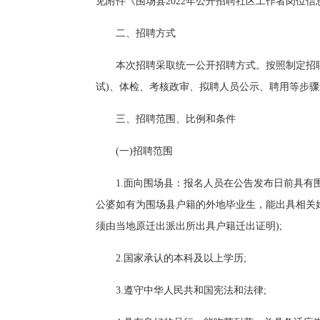
见附件《围场县2022年公开招聘社区工作者岗位信
二、招聘方式
本次招聘采取统一公开招聘方式。按照制定招
试)、体检、考核政审、拟聘人员公示、聘用等步
三、招聘范围、比例和条件
(一)招聘范围
1.面向围场县：报名人员在公告发布日前具有
公婆如有为围场县户籍的外地毕业生，能出具相关
须由当地原迁出派出所出具户籍迁出证明);
2.国家承认的本科及以上学历;
3.遵守中华人民共和国宪法和法律;