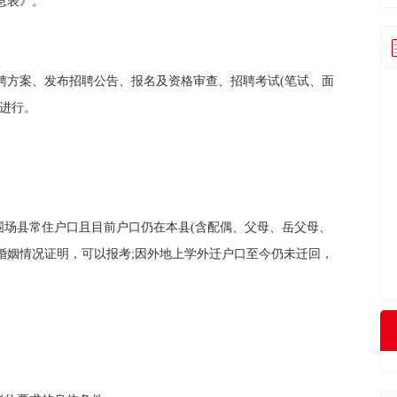
息表》。
聘方案、发布招聘公告、报名及资格审查、招聘考试(笔试、面
骤进行。
围场县常住户口且目前户口仍在本县(含配偶、父母、岳父母、
婚姻情况证明，可以报考;因外地上学外迁户口至今仍未迁回，