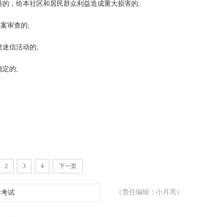
排的，给本社区和居民群众利益造成重大损害的;
案审查的;
建迷信活动的;
定的;
2
3
4
下一页
（责任编辑：小月亮）
者考试