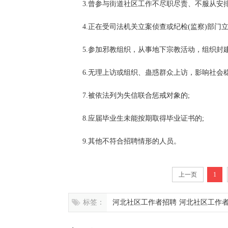
3.曾参与街道社区工作不尽职尽责、不服从安
4.正在受司法机关立案侦查或纪检(监察)部门立
5.参加邪教组织，从事地下宗教活动，组织封
6.无理上访或组织、蛊惑群众上访，影响社会稳
7.被依法列为失信联合惩戒对象的;
8.应届毕业生未能按期取得毕业证书的;
9.其他不符合招聘情形的人员。
上一页
1
标签：
河北社区工作者招聘
河北社区工作