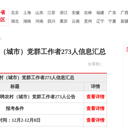
各省
北京
上海
山东
江苏
浙江
安徽
吉林
福建
广东
广
社区
湖北
湖南
河南
四川
重庆
云南
贵州
辽宁
宁夏
新
>
村（城市）党群工作者273人信息汇总
分享到：
网
农村（城市）党群工作者273人信息汇总
标题
详情
招聘农村（城市）党群工作者273人公告
查看详情
报考条件
查看详情
间：12月2-12月8日
查看详情