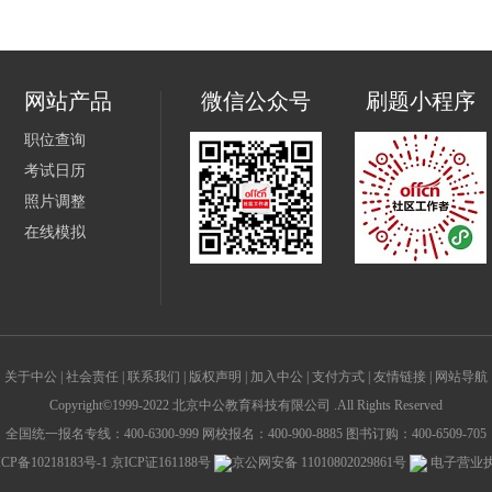
网站产品
微信公众号
刷题小程序
职位查询
考试日历
照片调整
在线模拟
关于中公
|
社会责任
|
联系我们
|
版权声明
|
加入中公
|
支付方式
|
友情链接
|
网站导航
Copyright©1999-2022 北京中公教育科技有限公司 .All Rights Reserved
全国统一报名专线：400-6300-999 网校报名：400-900-8885 图书订购：400-6509-705
CP备10218183号-1
京ICP证161188号
京公网安备 11010802029861号
电子营业