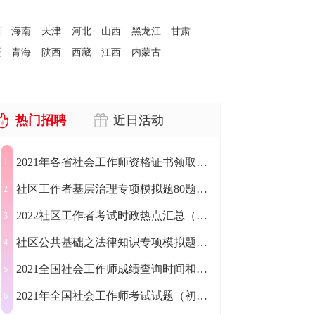
西
海南
天津
河北
山西
黑龙江
甘肃
疆
青海
陕西
西藏
江西
内蒙古
热门招聘
近日活动
2021年各省社会工作师资格证书领取通知（更新中...）
1
社区工作者基层治理专项模拟题80题及答案（更新中...
2
2022社区工作者考试时政热点汇总（每日更新）
3
社区公共基础之法律知识专项模拟题150题汇总
4
2021全国社会工作师成绩查询时间和入口
5
2021年全国社会工作师考试试题（初级+中级+高级）
6