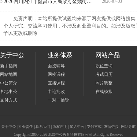
2026四川内江市隆昌市人民政府金鹅街道办事处招聘11人公告
2026-07-03
免责声明：本站所提供试题均来源于网友提供或网络搜集
个人研究、交流学习使用，不涉及商业盈利目的。如涉及版权
予以更改或删除
关于中公
业务体系
网站产品
新手指南
面授辅导
职位查询
网站地图
网校课程
考试日历
中公简介
直播课程
照片调整
各地中公
申论批改
在线模拟
支付方式
一对一辅导
关于中公
|
社会责任
|
联系我们
|
版权声明
|
加入中公
|
支付方式
|
友情链接
|
网站导航
Copyright©2000-2026 北京中公教育科技有限公司 .All Rights Reserved