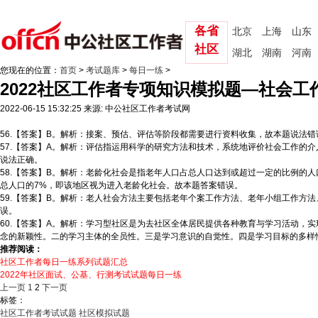
各省
北京
上海
山东
社区
湖北
湖南
河南
您现在的位置：
首页
>
考试题库
>
每日一练
>
2022社区工作者专项知识模拟题—社会工
2022-06-15 15:32:25
来源: 中公社区工作者考试网
56.【答案】B。解析：接案、预估、评估等阶段都需要进行资料收集，故本题说法错
57.【答案】A。解析：评估指运用科学的研究方法和技术，系统地评价社会工作的
说法正确。
58.【答案】B。解析：老龄化社会是指老年人口占总人口达到或超过一定的比例的人
总人口的7%，即该地区视为进入老龄化社会。故本题答案错误。
59.【答案】B。解析：老人社会方法主要包括老年个案工作方法、老年小组工作方
误。
60.【答案】A。解析：学习型社区是为去社区全体居民提供各种教育与学习活动，
念的新颖性。二的学习主体的全员性。三是学习意识的自觉性。四是学习目标的多样
推荐阅读：
社区工作者每日一练系列试题汇总
2022年社区面试、公基、行测考试试题每日一练
上一页
1
2
下一页
标签：
社区工作者考试试题
社区模拟试题