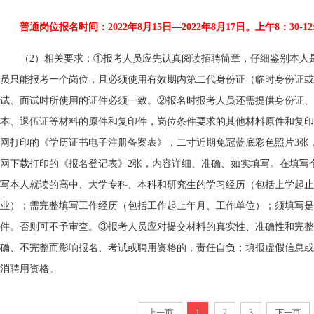
普通岗位报名时间：2022年8月15日—2022年8月17日。上午8：30-12:0
（2）相关要求：①报考人员应先认真阅读招聘简章，仔细鉴别本人
员只能报考一个岗位，且必须使用有效期内第二代身份证（临时身份证或
试、面试时所使用的证件必须一致。②报名时报考人员还需提供身份证、
本、退伍证等材料的原件和复印件，岗位条件要求的其他材料原件和复印
网打印的《学历证书电子注册备案表》，二寸近期免冠蓝底彩色照片3张
网下载打印的《报名登记表》2张，内容详细、准确、如实填写。在填写
写本人就读的高中、大学专科、本科和研究生的学习经历（包括上学起止
业）；需完整填写工作经历（包括工作起止年月、工作单位）；须填写是
件。否则可不予审查。③报考人员应对提交材料的真实性、准确性和完整
确、不完整而影响报名、考试或聘用资格的，责任自负；填报虚假信息或
消聘用资格。
上一页
1
2
3
下一页