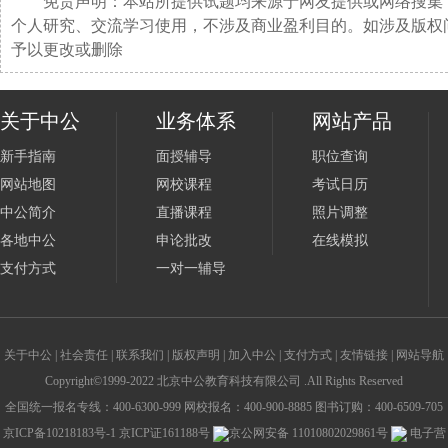
免责声明：本站所提供试题均来源于网友提供或网络搜集
个人研究、交流学习使用，不涉及商业盈利目的。如涉及版权
予以更改或删除
关于中公
业务体系
网站产品
新手指南
面授辅导
职位查询
网站地图
网校课程
考试日历
中公简介
直播课程
照片调整
各地中公
申论批改
在线模拟
支付方式
一对一辅导
关于中公
|
社会责任
|
联系我们
|
版权声明
|
加入中公
|
支付方式
|
友情链接
|
网站导航
Copyright©1999-2022 北京中公教育科技有限公司 .All Rights Reserved
全国统一报名专线：400-6300-999 网校报名：400-900-8885 图书订购：400-6509-705
京ICP备10218183号-1
京ICP证161188号
京公网安备 11010802029861号
电子营