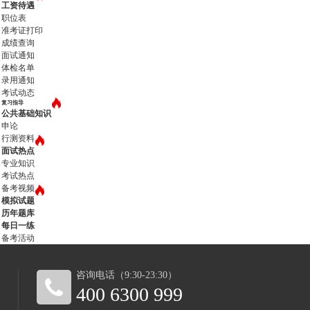
工资待遇
职位表
准考证打印
成绩查询
面试通知
体检名单
录用通知
考试动态
复习指导
公共基础知识
申论
行测资料
面试热点
专业知识
考试热点
备考视频
模拟试题
历年题库
每日一练
备考活动
咨询电话（9:30-23:30）
400 6300 999