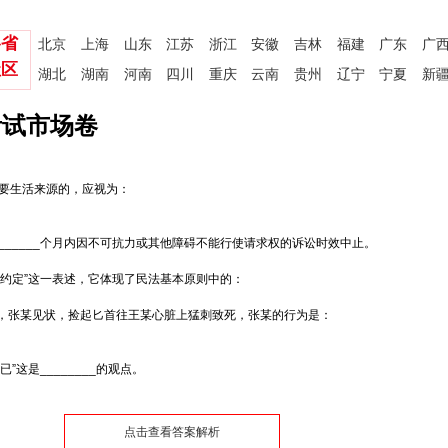
各省
北京
上海
山东
江苏
浙江
安徽
吉林
福建
广东
广
社区
湖北
湖南
河南
四川
重庆
云南
贵州
辽宁
宁夏
新
考试市场卷
主要生活来源的，应视为：
______个月内因不可抗力或其他障碍不能行使请求权的诉讼时效中止。
其约定”这一表述，它体现了民法基本原则中的：
迷，张某见状，捡起匕首往王某心脏上猛刺致死，张某的行为是：
这是________的观点。
点击查看答案解析