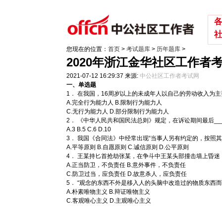
您现在的位置：
首页
>
考试题库
>
历年题库
>
2020年浙江金华社区工作者
2021-07-12 16:29:37
来源:
中公社区工作者考试网
一、单选题
1． 在我国，16周岁以上的未成年人以自己的劳动收入为
A.完全行为能力人 B.限制行为能力人
C.无行为能力人 D.部分限制行为能力人
2． 《中华人民共和国民法总则》规定，在诉讼期间最后__
A.3 B.5 C.6 D.10
3． 我国《合同法》中经常出现“当事人另有约定的，按照
A.平等原则 B.自愿原则 C.诚信原则 D.公平原则
4． 王某持匕首抢劫张某，在争斗中王某头部撞击墙上昏
A.正当防卫，不负责任 B.意外事件，不负责任
C.防卫过当，应负责任 D.故意杀人，应负责任
5． “观念的东西不外是移入人的头脑中改造过的物质东西而已”
A.朴素唯物主义 B.辩证唯物主义
C.客观唯心主义 D.主观唯心主义