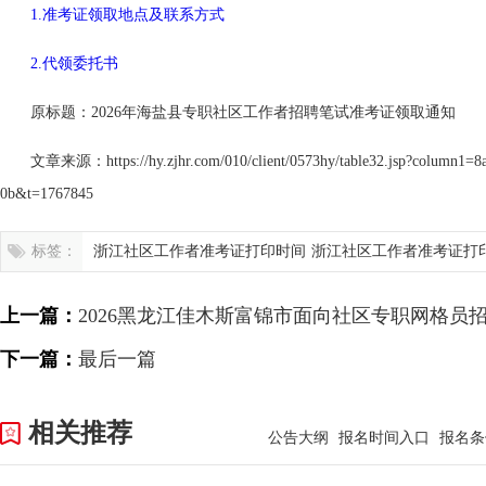
1.准考证领取地点及联系方式
2.代领委托书
原标题：2026年海盐县专职社区工作者招聘笔试准考证领取通知
文章来源：https://hy.zjhr.com/010/client/0573hy/table32.jsp?column1=
0b&t=1767845
标签：
浙江社区工作者准考证打印时间
浙江社区工作者准考证打
口
上一篇：
2026黑龙江佳木斯富锦市面向社区专职网格员
印准考证的通知
下一篇：
最后一篇
相关推荐
公告大纲
报名时间入口
报名条