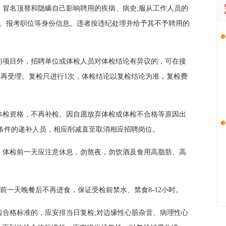
、冒名顶替和隐瞒自己影响聘用的疾病、病史;服从工作人员的
名、报考职位等身份信息。违者按违纪处理并给予其不予聘用的
果的项目外，招聘单位或体检人员对体检结论有异议的，可在接
不再受理。复检只进行1次，体检结论以复检结论为准，复检费
弃体检资格，不再补检。因自愿放弃体检或体检不合格等原因出
条件的递补人员，相应削减直至取消相应招聘岗位。
食，体检前一天应注意休息，勿熬夜，勿饮酒及食用高脂肪、高
前一天晚餐后不再进食，保证受检前禁水、禁食8-12小时。
检合格标准的，应安排当日复检;对边缘性心脏杂音、病理性心