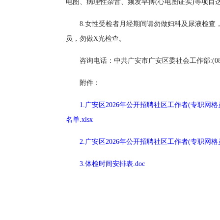
电图、病理性杂音、频发早搏(心电图证实)等项
8.女性受检者月经期间请勿做妇科及尿液检查
员，勿做X光检查。
咨询电话：中共广安市广安区委社会工作部:(0826)
附件：
1.广安区2026年公开招聘社区工作者(专职
名单.xlsx
2.广安区2026年公开招聘社区工作者(专职网格
3.体检时间安排表.doc