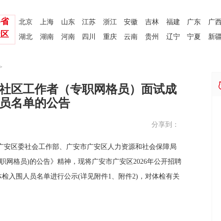
各省
北京
上海
山东
江苏
浙江
安徽
吉林
福建
广东
广
社区
湖北
湖南
河南
四川
重庆
云南
贵州
辽宁
宁夏
新
>
招聘社区工作者（专职网格员）面试成
员名单的公告
分享到：
广安区委社会工作部、广安市广安区人力资源和社会保障局
专职网格员)的公告》精神，现将广安市广安区2026年公开招聘
检入围人员名单进行公示(详见附件1、附件2)，对体检有关