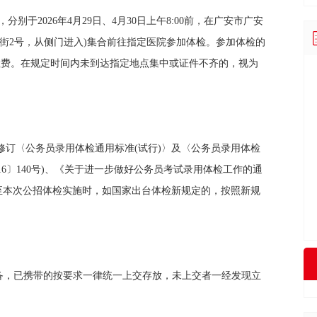
别于2026年4月29日、4月30日上午8:00前，在广安市广安
街2号，从侧门进入)集合前往指定医院参加体检。参加体检的
检费。在规定时间内未到达指定地点集中或证件不齐的，视为
修订〈公务员录用体检通用标准(试行)〉及〈公务员录用体检
16〕140号)、《关于进一步做好公务员考试录用体检工作的通
布后至本次公招体检实施时，如国家出台体检新规定的，按照新规
设备，已携带的按要求一律统一上交存放，未上交者一经发现立