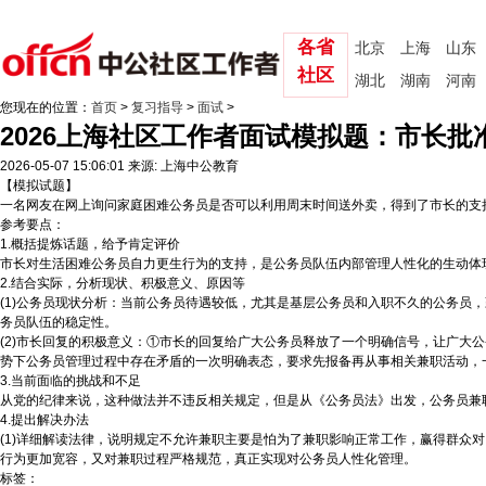
各省
北京
上海
山东
社区
湖北
湖南
河南
您现在的位置：
首页
>
复习指导
>
面试
>
2026上海社区工作者面试模拟题：市长
2026-05-07 15:06:01
来源: 上海中公教育
【模拟试题】
一名网友在网上询问家庭困难公务员是否可以利用周末时间送外卖，得到了市长的支
参考要点：
1.概括提炼话题，给予肯定评价
市长对生活困难公务员自力更生行为的支持，是公务员队伍内部管理人性化的生动体
2.结合实际，分析现状、积极意义、原因等
(1)公务员现状分析：当前公务员待遇较低，尤其是基层公务员和入职不久的公务员
务员队伍的稳定性。
(2)市长回复的积极意义：①市长的回复给广大公务员释放了一个明确信号，让广大
势下公务员管理过程中存在矛盾的一次明确表态，要求先报备再从事相关兼职活动，
3.当前面临的挑战和不足
从党的纪律来说，这种做法并不违反相关规定，但是从《公务员法》出发，公务员兼
4.提出解决办法
(1)详细解读法律，说明规定不允许兼职主要是怕为了兼职影响正常工作，赢得群众
行为更加宽容，又对兼职过程严格规范，真正实现对公务员人性化管理。
标签：