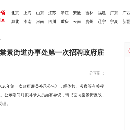
各省
北京
上海
山东
江苏
浙江
安徽
吉林
福建
广东
广
社区
湖北
湖南
河南
四川
重庆
云南
贵州
辽宁
宁夏
新
>
政府棠景街道办事处第一次招聘政府雇
分享到：
府
026年第一次政府雇员补录公告》，经体检、考察等有关程
示。公示期间对拟补录人员如有异议，请书面向棠景街反映，
受理。