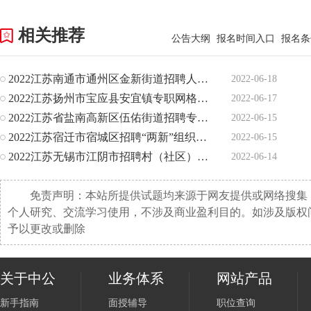
相关推荐
公告大纲
报名时间入口
报名条
2022江苏南通市通州区金新街道招聘人力资源和社会保障基层公
2022-06-18
2022江苏扬州市宝应县安宜镇专职网格员招聘165人公告
2022-06-17
2022江苏省盐南高新区伍佑街道招聘专职网格员7人公告
2022-06-15
2022江苏宿迁市宿城区招聘“两新”组织专职党务工作者9人公
2022-06-15
2022江苏无锡市江阴市招聘村（社区）工作者121人公告
2022-06-14
免责声明：本站所提供试题均来源于网友提供或网络搜集
个人研究、交流学习使用，不涉及商业盈利目的。如涉及版权
予以更改或删除
关于中公
业务体系
网站产品
新手指南
面授辅导
职位查询