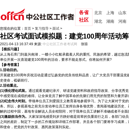
各省
北京
上海
山东
社区
湖北
湖南
河南
您现在的位置：
首页
>
复习指导
>
面试
>
社区考试面试模拟题：建党100周年活动
2021-04-13 16:37:49
来源:
中公社区工作者考试网
张琼
【模拟习题】
从上海石库门到嘉兴南湖，一艘小小红船承载着人民的重托、民族的希望，越过急流险
单位开展一次喜迎建党100周年的活动，要求不能走形式。你将如何开展?
【参考答案】
1.活动目的。
开展建党100周年庆祝活动是通过弘扬党的优良传统和品质，让广大党员干部重温
史使命，砥砺前行。
2.活动重点。
(1)强化理论武装。
通过观看党建纪录片、研读党建资料和政府指导政策、分享优秀党
中感受现在成绩的难得。让全体党员了解中国革命的先驱们用无穷的智慧和力量开辟
(2)纪念伟大时刻。
带领单位员工到爱国主义教育基地参观学习。为了让大家对于党的
务。所以，参观基地之前充分发动单位员工发挥自身各项优势，查阅基地建设历史、
解的过程中国，基地专业解说人员全程陪同，对于我单位员工讲解不准确或者不全面
(3)激励担当作为。
大家深深地感受到岁月静好都是前辈的负重前行之后，各部门动员
之间的差距，制定下一步的工作规划和详细工作部署。并且各个部门要将学习成果，
和使命，把党的方针政策、惠民政策落到实处。